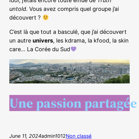
Idol
, j’étais encore toute émue de
Truth
untold
. Vous avez compris quel groupe j’ai
découvert ?
C’est là que tout a basculé, que j’ai découvert
un autre
univers
, les kdrama, la kfood, la skin
care… La Corée du Sud
Une passion partagée 
June 11, 2024
admin1012
Non classé